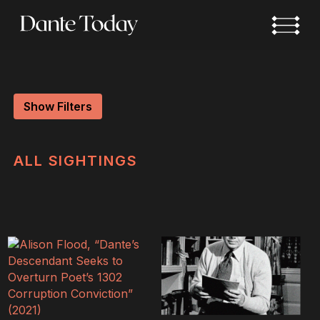
Skip
to
main
content
Show Filters
ALL
SIGHTINGS