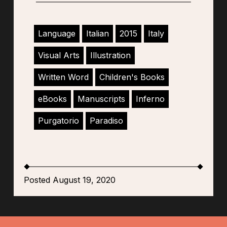
Language
Italian
2015
Italy
Visual Arts
Illustration
Written Word
Children's Books
eBooks
Manuscripts
Inferno
Purgatorio
Paradiso
Posted August 19, 2020