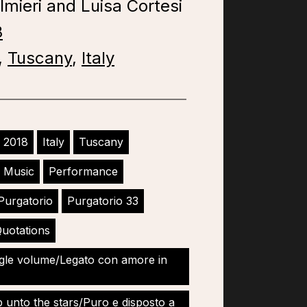
lmieri and Luisa Cortesi
8
,
Tuscany
,
Italy
2018
Italy
Tuscany
 Music
Performance
Purgatorio
Purgatorio 33
uotations
ngle volume/Legato con amore in
 unto the stars/Puro e disposto a