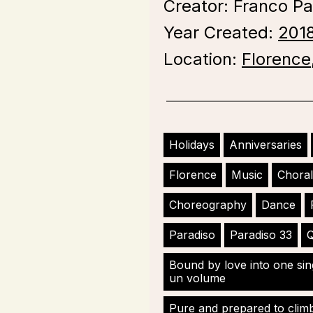
Creator: Franco Pa
Year Created:
201
Location:
Florence
Holidays
Anniversaries
Florence
Music
Choral
Choreography
Dance
Paradiso
Paradiso 33
Q
Bound by love into one si
un volume
Pure and prepared to climb