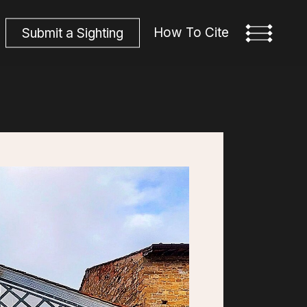
How To Cite
S
u
b
m
i
t
a
S
i
g
h
t
i
n
g