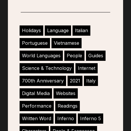
Holidays
Language
Italian
Portuguese
Vietnamese
World Languages
People
Guides
Science & Technology
Internet
700th Anniversary
2021
Italy
Digital Media
Websites
Performance
Readings
Written Word
Inferno
Inferno 5