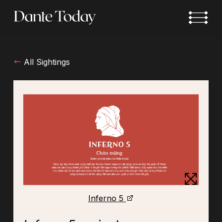
Skip
to
main
content
All Sightings
Inferno 5